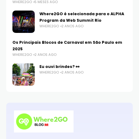
WHERE2GO
5 MESES AGO
Where2GO é selecionada para o ALPHA
Program da Web Summit Rio
WHERE2GO
2 ANOS AGO
Os Principais Blocos de Carnaval em São Paulo em
2025
WHERE2GO
2 ANOS AGO
Eu ouvi brindes? 👀
WHERE2GO
2 ANOS AGO