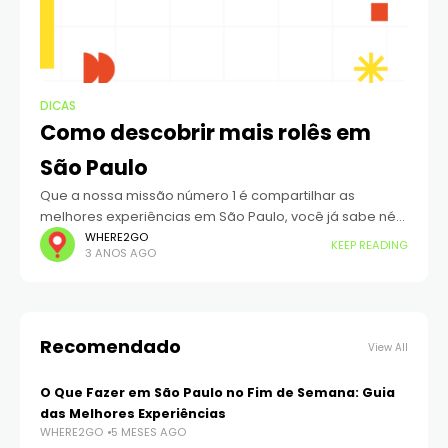
DICAS
Como descobrir mais rolês em
São Paulo
Que a nossa missão número 1 é compartilhar as
melhores experiências em São Paulo, você já sabe né?
Dessa vez decidimos ir além e inauguramos uma
WHERE2GO
KEEP READING
3 ANOS AGO
comunidade exclusiva para aqueles
Recomendado
View All
O Que Fazer em São Paulo no Fim de Semana: Guia
das Melhores Experiências
WHERE2GO
5 MESES AGO