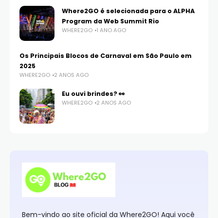
Where2GO é selecionada para o ALPHA
Program da Web Summit Rio
WHERE2GO
1 ANO AGO
Os Principais Blocos de Carnaval em São Paulo em
2025
WHERE2GO
2 ANOS AGO
Eu ouvi brindes? 👀
WHERE2GO
2 ANOS AGO
Bem-vindo ao site oficial da Where2GO! Aqui você