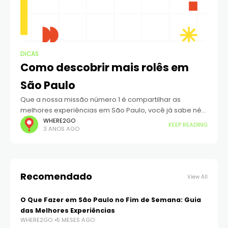
DICAS
Como descobrir mais rolês em
São Paulo
Que a nossa missão número 1 é compartilhar as
melhores experiências em São Paulo, você já sabe né?
Dessa vez decidimos ir além e inauguramos uma
WHERE2GO
KEEP READING
3 ANOS AGO
comunidade exclusiva para aqueles
Recomendado
View All
O Que Fazer em São Paulo no Fim de Semana: Guia
das Melhores Experiências
WHERE2GO
5 MESES AGO