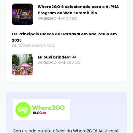
Where2GO é selecionada para o ALPHA
Program da Web Summit Rio
WHERE2GO
1 ANO AGO
Os Principais Blocos de Carnaval em São Paulo em
2025
WHERE2GO
2 ANOS AGO
Eu ouvi brindes? 👀
WHERE2GO
2 ANOS AGO
Bem-vindo ao site oficial da Where2GO! Aqui você