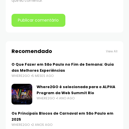
que eu comentar.
Recomendado
View All
O Que Fazer em São Paulo no Fim de Semana: Guia
das Melhores Experiências
WHERE2GO
5 MESES AGO
Where2GO é selecionada para o ALPHA
Program da Web Summit Rio
WHERE2GO
1 ANO AGO
Os Principais Blocos de Carnaval em São Paulo em
2025
WHERE2GO
2 ANOS AGO