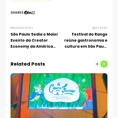
SHARES:
PREVIOUS POST
NEXT POST
São Paulo Sedia o Maior
Festival do Rango
Evento da Creator
reúne gastronomia e
Economy da América
cultura em São Paulo
Latina e Digitalks:
com entrada gratuita
inovação e
nos dias 7 e 8 de
Related Posts
empreendedorismo
dezembro