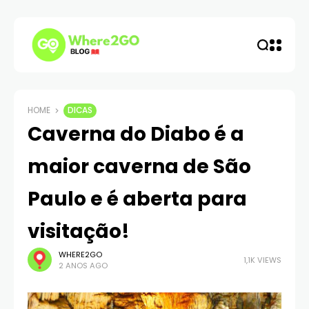
HOME
DICAS
Caverna do Diabo é a
maior caverna de São
Paulo e é aberta para
visitação!
WHERE2GO
1,1K VIEWS
2 ANOS AGO