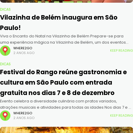
DICAS
Vilazinha de Belém inaugura em São
Paulo!
Viva o Encanto do Natal na Vilazinha de Belém Prepare-se para
uma experiência mágica na Vilazinha de Belém, um dos eventos
mais aguardados da temporada natalina em São Paulo. Localizada
WHERE2GO
KEEP READING
2 ANOS AGO
DICAS
Festival do Rango reúne gastronomia e
cultura em São Paulo com entrada
gratuita nos dias 7 e 8 de dezembro
Evento celebra a diversidade culinária com pratos variados,
atrações musicais e atividades para todas as idades Nos dias 7 e 8
de dezembro, São Paulo será palco do Festival do
WHERE2GO
KEEP READING
2 ANOS AGO