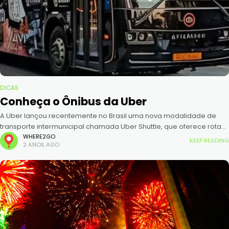
DICAS
Conheça o Ônibus da Uber
A Uber lançou recentemente no Brasil uma nova modalidade de
transporte intermunicipal chamada Uber Shuttle, que oferece rotas
de ônibus fretados entre Guarulhos e São Paulo. Como funciona o
WHERE2GO
KEEP READING
2 ANOS AGO
Uber