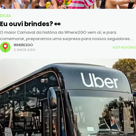
DICAS
Eu ouvi brindes? 👀
O maior Carnaval da história da Where2GO vem aí, e para
comemorar, preparamos uma surpresa para nossos seguidores e
usuários do app! Este ano, você poderá retirar brindes exclusivos
WHERE2GO
KEEP READING
2 ANOS AGO
nos