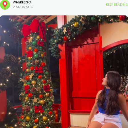
shows de
WHERE2GO
KEEP READING
2 ANOS AGO