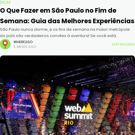
DICAS
O Que Fazer em São Paulo no Fim de
Semana: Guia das Melhores Experiências
São Paulo nunca dorme, e os fins de semana na maior metrópole
do país são verdadeiros convites à aventura! Se você está
procurando experiências únicas para quebrar a rotina, chegou
WHERE2GO
KEEP READING
5 MESES AGO