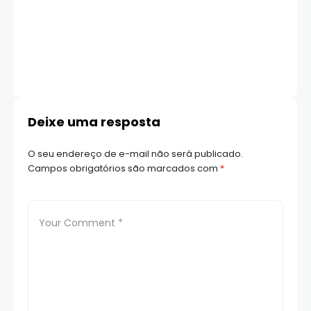
DI
A
l
Pa
WH
Deixe uma resposta
O seu endereço de e-mail não será publicado.
Campos obrigatórios são marcados com
*