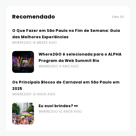
Recomendado
View All
O Que Fazer em São Paulo no Fim de Semana: Guia
das Melhores Experiências
WHERE2GO
5 MESES AGO
Where2GO é selecionada para o ALPHA
Program da Web Summit Rio
WHERE2GO
1 ANO AGO
Os Principais Blocos de Carnaval em São Paulo em
2025
WHERE2GO
2 ANOS AGO
Eu ouvi brindes? 👀
WHERE2GO
2 ANOS AGO