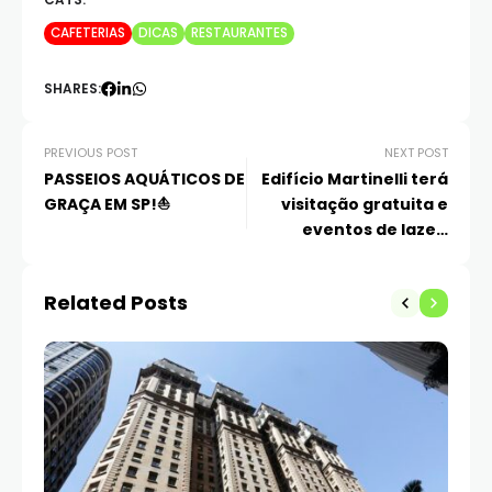
CATS:
CAFETERIAS
DICAS
RESTAURANTES
SHARES:
PREVIOUS POST
NEXT POST
PASSEIOS AQUÁTICOS DE
Edifício Martinelli terá
GRAÇA EM SP!⛵
visitação gratuita e
eventos de lazer,
gastronomia e cultura
Related Posts