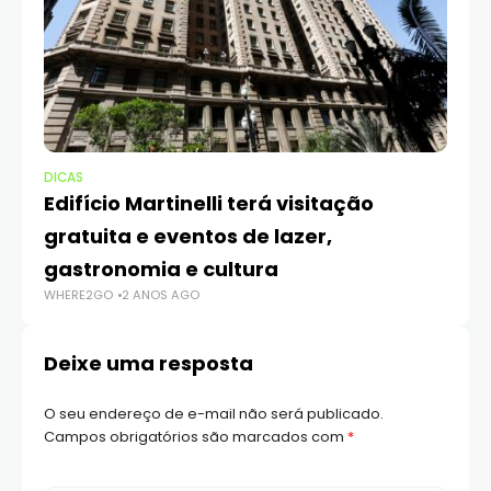
DICAS
DI
Edifício Martinelli terá visitação
V
gratuita e eventos de lazer,
P
WH
gastronomia e cultura
WHERE2GO
2 ANOS AGO
Deixe uma resposta
O seu endereço de e-mail não será publicado.
Campos obrigatórios são marcados com
*