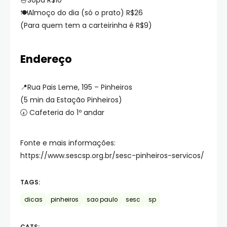
🍜Sopa R$10
🍽Almoço do dia (só o prato) R$26
(Para quem tem a carteirinha é R$9)
Endereço
📍Rua Pais Leme, 195 – Pinheiros
(5 min da Estação Pinheiros)
🕢 Cafeteria do 1º andar
Fonte e mais informações:
https://www.sescsp.org.br/sesc-pinheiros-servicos/
TAGS:
dicas
pinheiros
sao paulo
sesc
sp