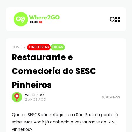
HOME
CAFETERIAS
DICAS
Restaurante e
Comedoria do SESC
Pinheiros
WHERE2GO
6,0K VIEWS
2 ANOS AGO
Que os SESCS são refúgios em São Paulo a gente já
sabe…Mas você já conhecia o Restaurante do SESC
Pinheiros?