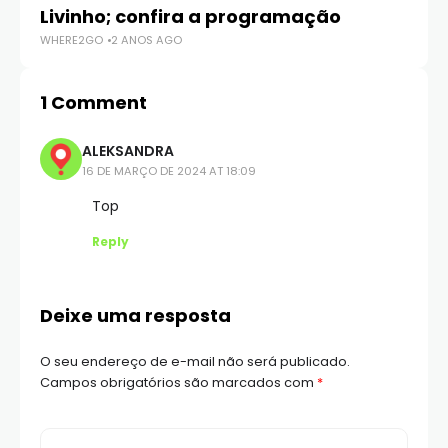
WH
Livinho; confira a programação
WHERE2GO
2 ANOS AGO
1 Comment
ALEKSANDRA
16 DE MARÇO DE 2024 AT 18:09
Top
Reply
Deixe uma resposta
O seu endereço de e-mail não será publicado.
Campos obrigatórios são marcados com
*