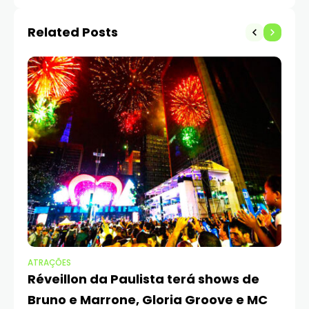
gastronomia e cultura
Related Posts
ATRAÇÕES
CA
Réveillon da Paulista terá shows de
R
Bruno e Marrone, Gloria Groove e MC
Pi