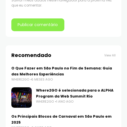
Salvar meus dados neste navegador para a próxima vez
que eu comentar.
Recomendado
View All
O Que Fazer em São Paulo no Fim de Semana: Guia
das Melhores Experiências
WHERE2GO
5 MESES AGO
Where2GO é selecionada para o ALPHA
Program da Web Summit Rio
WHERE2GO
1 ANO AGO
Os Principais Blocos de Carnaval em São Paulo em
2025