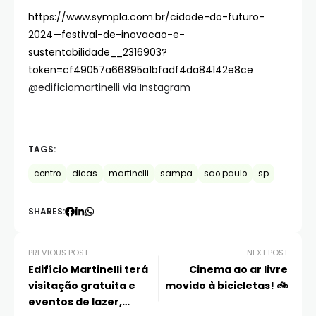
https://www.sympla.com.br/cidade-do-futuro-
2024—festival-de-inovacao-e-
sustentabilidade__2316903?
token=cf49057a66895a1bfadf4da84142e8ce
@edificiomartinelli via Instagram
TAGS:
centro
dicas
martinelli
sampa
sao paulo
sp
SHARES:
PREVIOUS POST
NEXT POST
Edifício Martinelli terá
Cinema ao ar livre
visitação gratuita e
movido à bicicletas! 🚲
eventos de lazer,